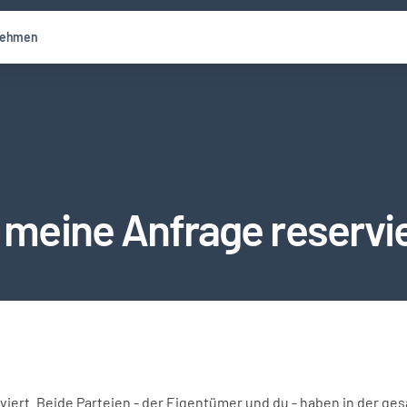
nehmen
t meine Anfrage reservi
viert. Beide Parteien - der Eigentümer und du - haben in der ges