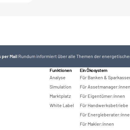
 per Mail 
Rundum informiert über alle Themen der energetische
Funktionen
Ein Ökosystem
Analyse
Für Banken & Sparkasse
Simulation
Für Assetmanager:inne
Marktplatz
Für Eigentümer:innen
White Label
Für Handwerksbetriebe
Für Energieberater:inn
Für Makler:innen