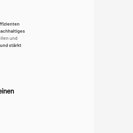
fizienten 
nachhaltiges 
llen und 
nd stärkt 
einen 