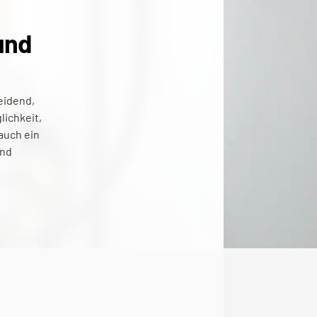
nd 
eidend, 
ichkeit, 
veraltete Systeme zu modernisieren und somit zu mehr Nachhaltigkeit beizutragen, sondern eröffnet auch ein 
nd 