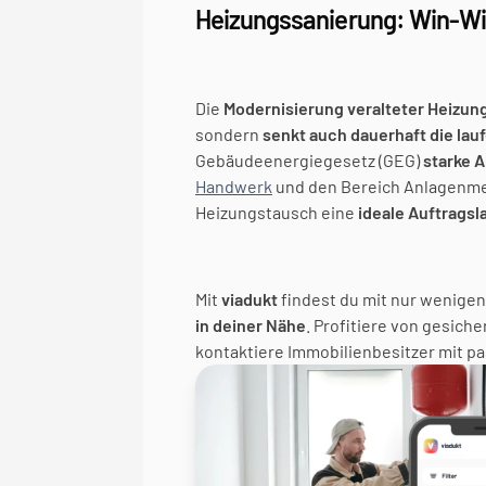
Heizungssanierung: Win-Win
Die 
Modernisierung veralteter Heizun
sondern 
senkt auch dauerhaft die la
Gebäudeenergiegesetz (GEG) 
starke 
Handwerk
 und den Bereich Anlagenmec
Heizungstausch eine 
ideale Auftragsl
Mit 
viadukt
 findest du mit nur wenige
in deiner Nähe
. Profitiere von gesiche
kontaktiere Immobilienbesitzer mit p