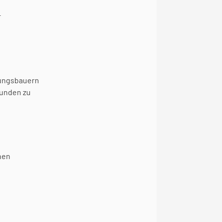
 
ungsbauern 
unden zu 
en 