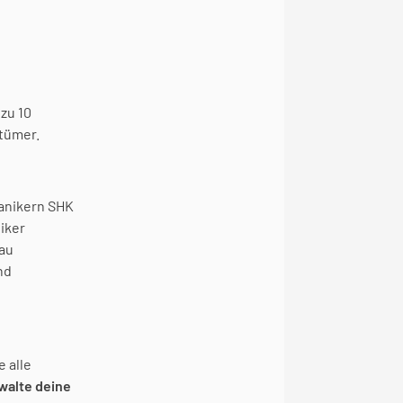
u 10 
tümer.
anikern SHK 
ker 
au 
d 
alle 
walte deine 