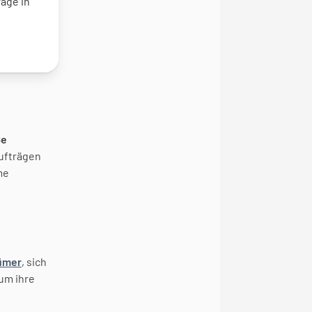
äge in 
e 
ufträgen 
e 
ümer
, sich 
 um ihre 