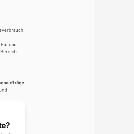
everbrauch, 
. Für das 
Bereich 
gsaufträge 
und 
te?