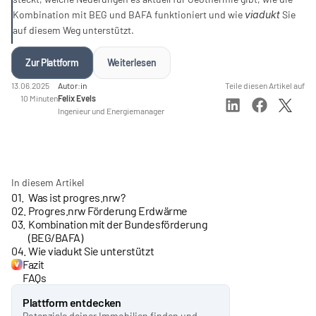
Kombination mit BEG und BAFA funktioniert und wie 
viadukt
 Sie 
auf diesem Weg unterstützt.
Zur Plattform
Weiterlesen
13.06.2025
Autor:in
Teile diesen Artikel auf
10 Minuten
Felix Evels
Ingenieur und Energiemanager
In diesem Artikel
01.
Was ist progres.nrw?
02.
Progres.nrw Förderung Erdwärme
03.
Kombination mit der Bundesförderung 
(BEG/BAFA)
04.
Wie viadukt Sie unterstützt
Fazit
FAQs
Plattform entdecken
Potenziale deiner Immobilien finden und  