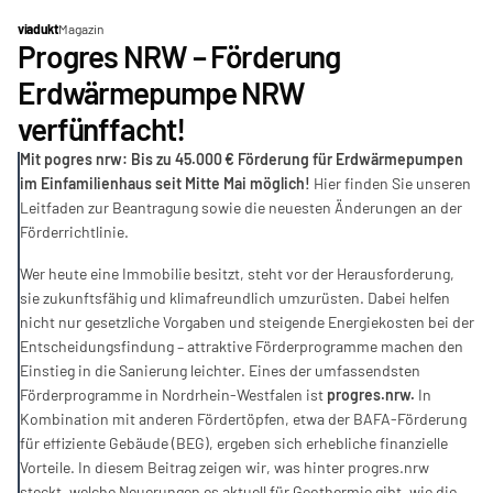
viadukt
Magazin
Progres NRW – Förderung 
Erdwärmepumpe NRW 
verfünffacht!
Mit pogres nrw: Bis zu 45.000 € Förderung für Erdwärmepumpen 
im Einfamilienhaus seit Mitte Mai möglich! 
Hier finden Sie unseren 
Leitfaden zur Beantragung sowie die neuesten Änderungen an der 
Förderrichtlinie.
Wer heute eine Immobilie besitzt, steht vor der Herausforderung, 
sie zukunftsfähig und klimafreundlich umzurüsten. Dabei helfen 
nicht nur gesetzliche Vorgaben und steigende Energiekosten bei der 
Entscheidungsfindung – attraktive Förderprogramme machen den 
Einstieg in die Sanierung leichter. Eines der umfassendsten 
Förderprogramme in Nordrhein-Westfalen ist 
progres.nrw.
 In 
Kombination mit anderen Fördertöpfen, etwa der BAFA-Förderung 
für effiziente Gebäude (BEG), ergeben sich erhebliche finanzielle 
Vorteile. In diesem Beitrag zeigen wir, was hinter progres.nrw 
steckt, welche Neuerungen es aktuell für Geothermie gibt, wie die 