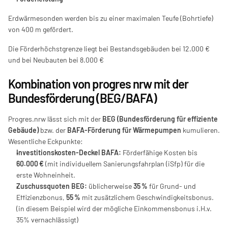
Erdwärmesonden werden bis zu einer maximalen Teufe (Bohrtiefe) 
von 400 m gefördert.
Die Förderhöchstgrenze liegt bei Bestandsgebäuden bei 12.000 € 
und bei Neubauten bei 8.000 €
Kombination von progres nrw mit der 
Bundesförderung (BEG/BAFA)
Progres.nrw lässt sich mit der 
BEG (Bundesförderung für effiziente 
Gebäude)
 bzw. der 
BAFA-Förderung für Wärmepumpen
 kumulieren. 
Wesentliche Eckpunkte:
Investitionskosten-Deckel BAFA:
 Förderfähige Kosten bis 
60.000 €
 (mit individuellem Sanierungsfahrplan (iSfp) für die 
erste Wohneinheit.
Zuschussquoten BEG:
 üblicherweise 
35 %
 für Grund- und 
Effizienzbonus, 
55 %
 mit zusätzlichem Geschwindigkeitsbonus. 
(in diesem Beispiel wird der mögliche Einkommensbonus i.H.v. 
35% vernachlässigt)