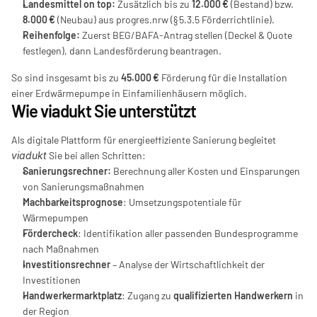
Landesmittel on top:
 Zusätzlich bis zu 
12.000 €
 (Bestand) bzw. 
8.000 €
 (Neubau) aus progres.nrw (§ 5.3.5 Förderrichtlinie).
Reihenfolge:
 Zuerst BEG/BAFA-Antrag stellen (Deckel & Quote 
festlegen), dann Landesförderung beantragen.
So sind insgesamt bis zu 
45.000 €
 Förderung für die Installation 
einer Erdwärmepumpe in Einfamilienhäusern möglich.
Wie viadukt Sie unterstützt
Als digitale Plattform für energieeffiziente Sanierung begleitet 
viadukt
 Sie bei allen Schritten:
Sanierungsrechner:
 Berechnung aller Kosten und Einsparungen 
von Sanierungsmaßnahmen
Machbarkeitsprognose
: Umsetzungspotentiale für 
Wärmepumpen
Fördercheck
: Identifikation aller passenden Bundesprogramme 
nach Maßnahmen
Investitionsrechner
 – Analyse der Wirtschaftlichkeit der 
Investitionen
Handwerkermarktplatz
: Zugang zu 
qualifizierten Handwerkern
 in 
der Region